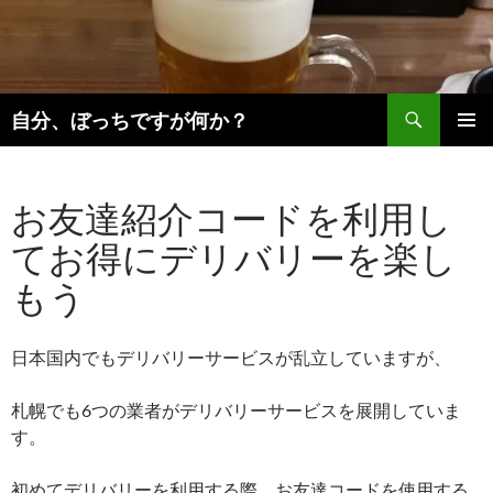
コ
ン
テ
ン
検
ツ
自分、ぼっちですが何か？
索
へ
メインメ
ス
ニュー
キ
お友達紹介コードを利用し
ッ
てお得にデリバリーを楽し
プ
もう
日本国内でもデリバリーサービスが乱立していますが、
札幌でも6つの業者がデリバリーサービスを展開していま
す。
初めてデリバリーを利用する際、お友達コードを使用する