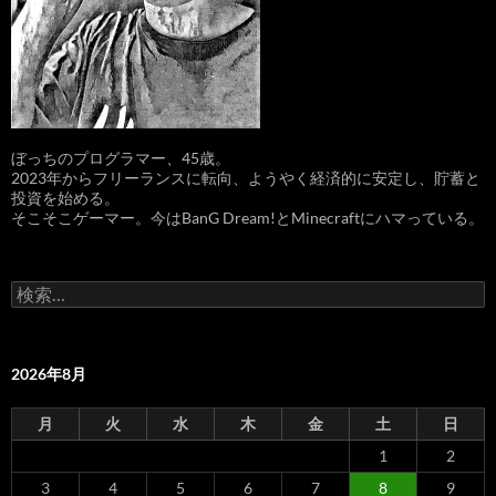
ぼっちのプログラマー、45歳。
2023年からフリーランスに転向、ようやく経済的に安定し、貯蓄と
投資を始める。
そこそこゲーマー。今はBanG Dream!とMinecraftにハマっている。
検
索:
2026年8月
月
火
水
木
金
土
日
1
2
3
4
5
6
7
8
9