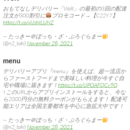
おもてなしデリバリー「Wolt」の最初の3回の配達
注文が300割引に
プロモコード→【C22Y7】
https://t.co/xlJshILUNZ
— たっきー＠ぼっち・ざ・ぷろぐらまー
(@n2_taki)
November 28, 2021
menu
デリバリーアプリ『menu』を使えば、超一流店か
らファーストフードまで美味しい料理が今すぐ自
宅や職場に届きます！
https://t.co/UPOAFQCv9Q
↑このURLからアプリインストールをすると、今な
ら2000円分の無料クーポンがもらえます！ 配達可
能エリアは全国主要都市を中心に急拡大中です！
— たっきー＠ぼっち・ざ・ぷろぐらまー
(@n2_taki)
November 28, 2021