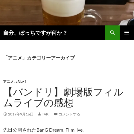
コ
ン
テ
ン
検
ツ
自分、ぼっちですが何か？
索
へ
メインメ
ス
ニュー
キ
「アニメ」カテゴリーアーカイブ
ッ
プ
アニメ
,
ガルパ
【バンドリ】劇場版フィル
ムライブの感想
2019年9月16日
TAKI
コメントする
先日公開されたBanG Dream! Film live。