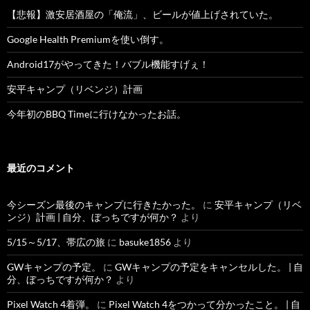
【悲報】激安居酒屋の「俺流」、ビールが値上げされていた。
Google Health Premiumを使い倒す。
Android17がやってきた！バブル機能すげぇ！
安平キャンプ（リベンジ）計画
今年初のBBQ Timeに行けなかったお話。
最近のコメント
今シーズン最後のキャンプに行きたかった。
に
安平キャンプ（リベ
ンジ）計画 | 自分、ぼっちですが何か？
より
5/15～5/17、帯広の旅
に
basuke1856
より
GWキャンプの予定。
に
GWキャンプの予定をキャンセルした。 | 自
分、ぼっちですが何か？
より
Pixel Watch 4着弾。
に
Pixel Watch 4をつかって分かったこと。 | 自