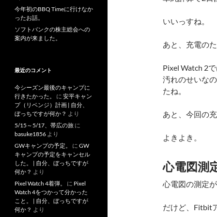
今年初のBBQ Timeに行けなか
ったお話。
いいっすね。
ソフトバンクの株主総会への
案内が来ました。
あと、充電のた
Pixel Wa
最近のコメント
汚れのせいなの
今シーズン最後のキャンプに
たね。
行きたかった。
に
安平キャン
プ（リベンジ）計画 | 自分、
あと、今回の充
ぼっちですが何か？
より
5/15～5/17、帯広の旅
に
basuke1856
より
よきよき。
GWキャンプの予定。
に
GW
キャンプの予定をキャンセル
した。 | 自分、ぼっちですが
心電図測
何か？
より
心電図の測定が
Pixel Watch 4着弾。
に
Pixel
Watch 4をつかって分かった
こと。 | 自分、ぼっちですが
だけど、Fit
何か？
より