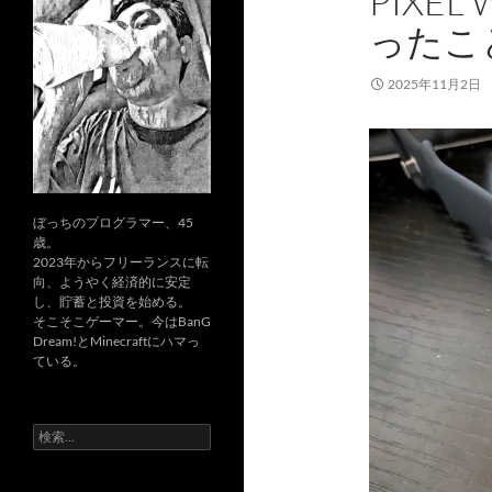
PIXE
ったこ
2025年11月2日
ぼっちのプログラマー、45
歳。
2023年からフリーランスに転
向、ようやく経済的に安定
し、貯蓄と投資を始める。
そこそこゲーマー。今はBanG
Dream!とMinecraftにハマっ
ている。
検
索: