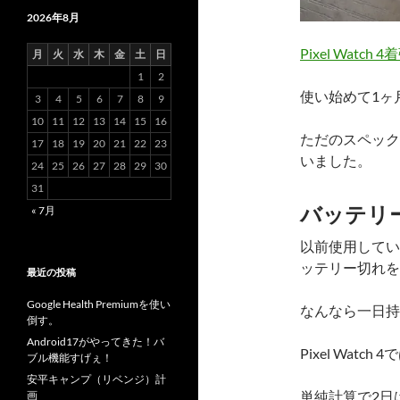
2026年8月
Pixel Watc
月
火
水
木
金
土
日
1
2
使い始めて1ヶ
3
4
5
6
7
8
9
10
11
12
13
14
15
16
ただのスペック
17
18
19
20
21
22
23
いました。
24
25
26
27
28
29
30
31
バッテリ
« 7月
以前使用していた
ッテリー切れを
最近の投稿
Google Health Premiumを使い
なんなら一日持
倒す。
Android17がやってきた！バ
Pixel Wa
ブル機能すげぇ！
安平キャンプ（リベンジ）計
単純計算で2日
画