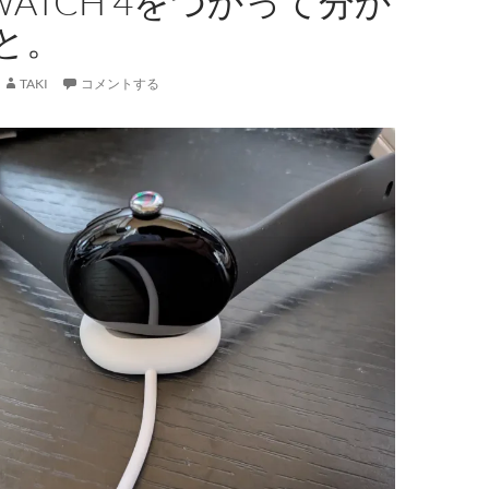
L WATCH 4をつかって分か
と。
TAKI
コメントする