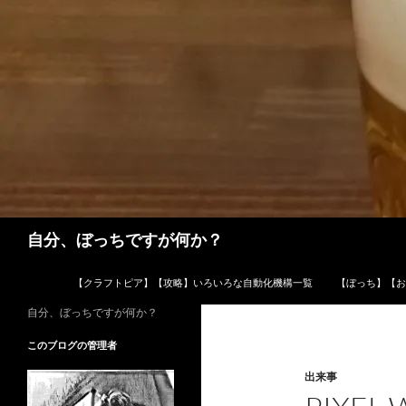
コ
ン
テ
ン
ツ
へ
ス
キ
ッ
プ
検
自分、ぼっちですが何か？
索
【クラフトピア】【攻略】いろいろな自動化機構一覧
【ぼっち】【お
自分、ぼっちですが何か？
このブログの管理者
出来事