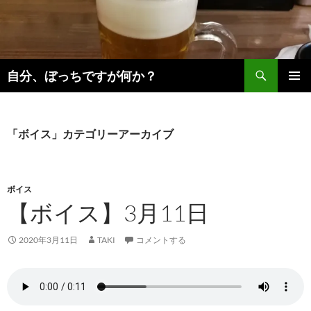
コ
ン
テ
ン
検
ツ
自分、ぼっちですが何か？
索
へ
メインメ
ス
ニュー
キ
「ボイス」カテゴリーアーカイブ
ッ
プ
ボイス
【ボイス】3月11日
2020年3月11日
TAKI
コメントする