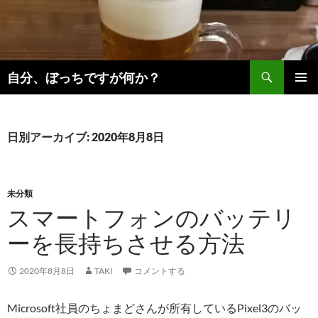
コ
ン
テ
ン
検
ツ
自分、ぼっちですが何か？
索
へ
メインメ
ス
ニュー
キ
日別アーカイブ: 2020年8月8日
ッ
プ
未分類
スマートフォンのバッテリ
ーを長持ちさせる方法
2020年8月8日
TAKI
コメントする
Microsoft社員のちょまどさんが所有しているPixel3のバッ