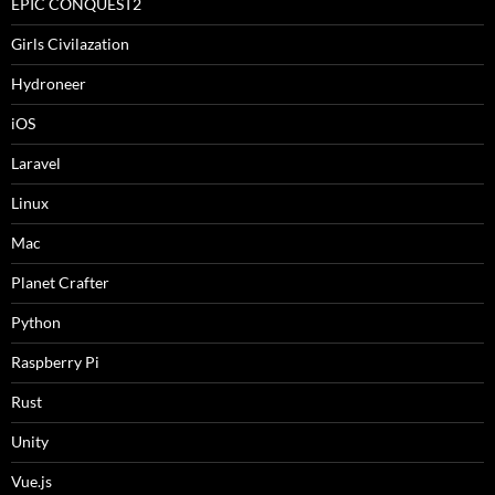
EPIC CONQUEST2
Girls Civilazation
Hydroneer
iOS
Laravel
Linux
Mac
Planet Crafter
Python
Raspberry Pi
Rust
Unity
Vue.js