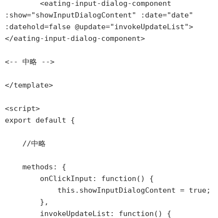
        <eating-input-dialog-component 
:show="showInputDialogContent" :date="date" 
:datehold=false @update="invokeUpdateList">
</eating-input-dialog-component>

<-- 中略 -->

</template>

<script>

export default {

    //中略

    methods: {

        onClickInput: function() {

            this.showInputDialogContent = true;

        },

        invokeUpdateList: function() {
