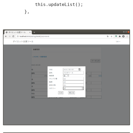
            this.updateList();

        },
